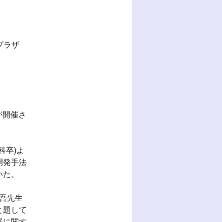
働プラザ
が開催さ
科卒)よ
開発手法
いた。
吾先生
と題して
器に関す