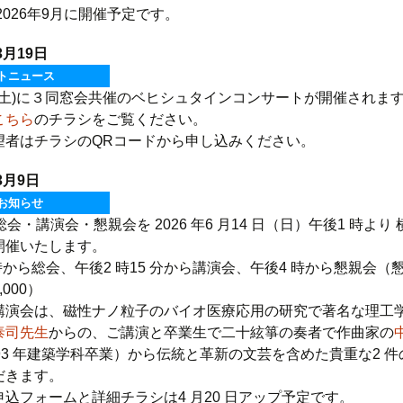
2026年9月に開催予定です。
3月19日
トニュース
日(土)に３同窓会共催のベヒシュタインコンサートが開催されま
こちら
のチラシをご覧ください。
望者はチラシのQRコードから申し込みください。
3月9日
お知らせ
総会・講演会・懇親会を 2026 年6 月14 日（日）午後1 時より
開催いたします。
時から総会、午後2 時15 分から講演会、午後4 時から懇親会（
000）
講演会は、磁性ナノ粒子のバイオ医療応用の研究で著名な理工学
泰司先生
からの、ご講演と卒業生で二十絃箏の奏者で作曲家の
993 年建築学科卒業）から伝統と革新の文芸を含めた貴重な2 件
だきます。
申込フォームと詳細チラシは4 月20 日アップ予定です。