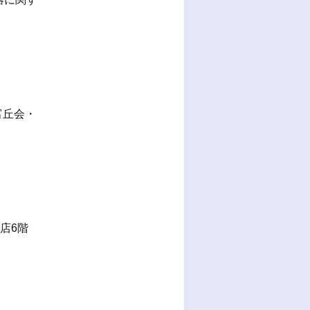
富丘会・
本店6階