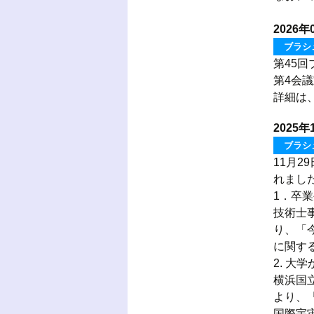
2026年
ブラシ
第45
第4会議
詳細は
2025年
ブラシ
11月
れまし
1．卒
技術士
り、「
に関す
2. 大
横浜国
より、
国際宇