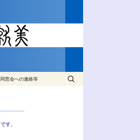
睦活動動の情報をご案内
工学・材料
会』
検
同窓会への連絡等
索:
同窓会名簿の住所変更
ジです。