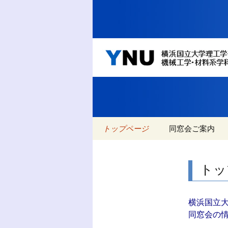
YNU 横浜国立大学
します
YNU 
系学科
コ
トップページ
同窓会ご案内
ン
テ
イベント
名教自然と名教
ン
トッ
ツ
過去のイベント
へ
移
過去のニュース
横浜国立
動
同窓会の
アクセス