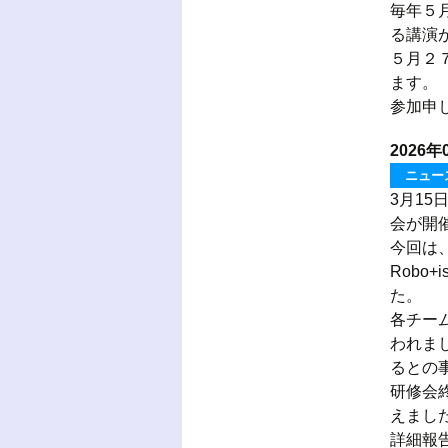
毎年５
る講演
５月２
ます。
参加申
2026年
ニュー
3月1
会が開
今回は
Robo
た。
各チー
われま
るとの
研修会
えまし
詳細報