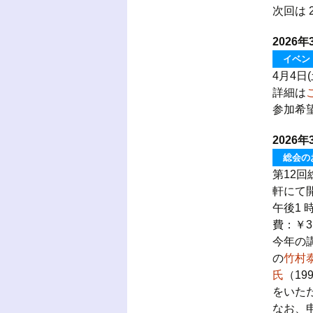
次回は 
2026年
イベン
4月4
詳細は
参加希
2026年
総会の
第12回
軒にて
午後1 
費：￥3,
今年の
の
竹村
氏
（1
をいた
なお、