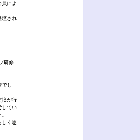
会員によ
登壇され
プ研修
、
報告でし
交換が行
労してい
た。
もしく思