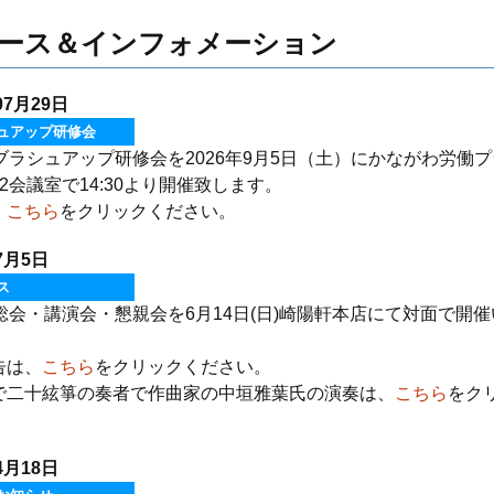
ース＆インフォメーション
07月29日
ュアップ研修会
回ブラシュアップ研修会を2026年9月5日（土）にかながわ労
2会議室で14:30より開催致します。
、
こちら
をクリックください。
7月5日
ス
総会・講演会・懇親会を6月14日(日)崎陽軒本店にて対面で開
。
告は、
こちら
をクリックください。
で二十絃箏の奏者で作曲家の中垣雅葉氏の演奏は、
こちら
をク
。
4月18日