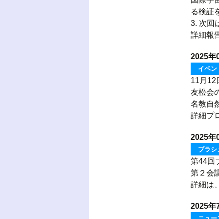
る検証
3. 次
詳細報
2025年
イベン
11月1
友松会
名教自
詳細プ
2025年
ブラシ
第44回
第２会議
詳細は
2025年
ニュー