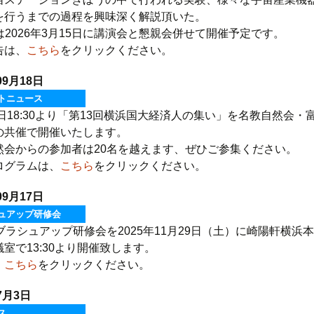
を行うまでの過程を興味深く解説頂いた。
回は2026年3月15日に講演会と懇親会併せて開催予定です。
告は、
こちら
をクリックください。
09月18日
トニュース
2日18:30より「第13回横浜国大経済人の集い」を名教自然会・
の共催で開催いたします。
然会からの参加者は20名を越えます、ぜひご参集ください。
ログラムは、
こちら
をクリックください。
09月17日
ュアップ研修会
ブラシュアップ研修会を2025年11月29日（土）に崎陽軒横浜
室で13:30より開催致します。
、
こちら
をクリックください。
7月3日
ス