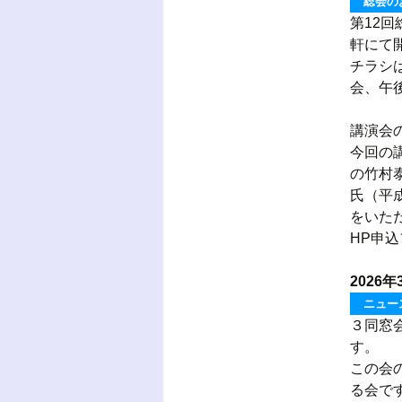
総会の
第12回
軒にて
チラシ
会、午
講演会
今回の
の竹村
氏（平
をいた
HP申
2026年
ニュー
３同窓
す。
この会
る会で