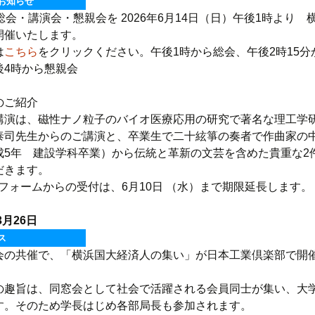
お知らせ
総会・講演会・懇親会を 2026年6月14日（日）午後1時より 
開催いたします。
は
こちら
をクリックください。午後1時から総会、午後2時15分
後4時から懇親会
のご紹介
講演は、磁性ナノ粒子のバイオ医療応用の研究で著名な理工学
泰司先生からのご講演と、卒業生で二十絃箏の奏者で作曲家の
成5年 建設学科卒業）から伝統と革新の文芸を含めた貴重な2
だきます。
込フォームからの受付は、6月10日 （水）まで期限延長します。
3月26日
ス
会の共催で、「横浜国大経済人の集い」が日本工業倶楽部で開
の趣旨は、同窓会として社会で活躍される会員同士が集い、大
す。そのため学長はじめ各部局長も参加されます。