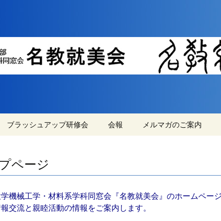
機械工学・材料系学科同窓会の情報交流と親
横浜国立大学機械
同窓会『名教就美
ブラッシュアップ研修会
会報
メルマガのご案内
就美会
ブラッシュアップ研修
過去の会報
メルマガ登録・変更・
会の参加資格の拡大
解除方法
プページ
第46回ブラシュアップ
研修会の申込フォーム
大学機械工学・材料系学科同窓会『名教就美会』のホームペー
研修会の概略
情報交流と親睦活動の情報をご案内します。