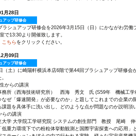
01月28日
ュアップ研修会
回ブラシュアップ研修会を2026年3月15日（日）にかながわ労
室で13:30より開催致します。
、
こちら
をクリックください。
12月09日
ュアップ研修会
29日（土）に崎陽軒横浜本店6階で第44回ブラシュアップ研修会
た。
業生からの講演
事務所（西海技術研究所） 西海 秀文 氏 (S59年 機械工学
今なぜ「爆速開発」が必要なのか」と題してこれまでの企業の
る課題を具体手に洗い出し、どのような点が問題なのか説明頂
学からの講演
立大学 大学院工学研究院 システムの創生部門 教授 尾崎 伸
「低重力環境下での粉粒体挙動観測と国際宇宙探査への応用」
宙ステーションきぼうの中で行われる実験、様々な宇宙産業機