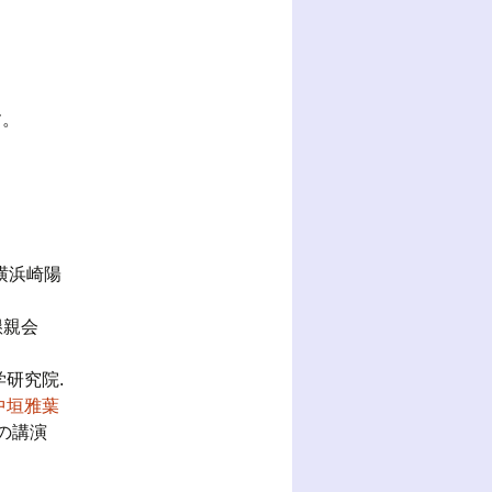
す。
 横浜崎陽
懇親会
研究院.
中垣雅葉
の講演