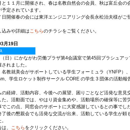
月と１１月に開催され、春は名教自然会の会員、秋は富丘会の
が予定されています。
７日開催春の会には東洋エンジニアリング会長永松治夫様がご
し込みや詳細は
こちら
のチラシをご覧ください。
03月19日
ス
5日（日）にかながわ労働プラザ第4会議室で第45回ブラシュアッ
催されました。
、名教就美会がサポートしている学生フォーミュラ（YNFP）
+ism、学生ロケット制作サークル CORE の学生 3 団体の活動
ムの経緯、活動内容、今後への展望、困りごとなど活発な意見
した。活動面では、やはり資金集めや、活動場所の確保等に苦
事でこの点、同窓会のサポートに大変感謝しているとの事でし
終了後の懇親会でも活発な交流が出来、活動している学生が頼
た。
告は、
こちら
をクリックください。