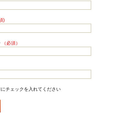
須)
号
（必須）
前にチェックを入れてください