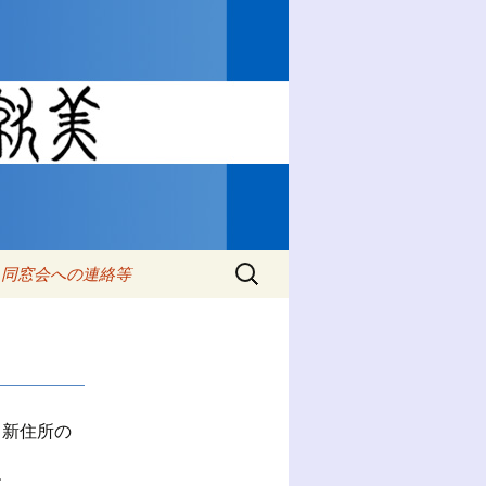
睦活動動の情報をご案内
工学・材料
会』
検
同窓会への連絡等
索:
同窓会名簿の住所変更
、新住所の
す。