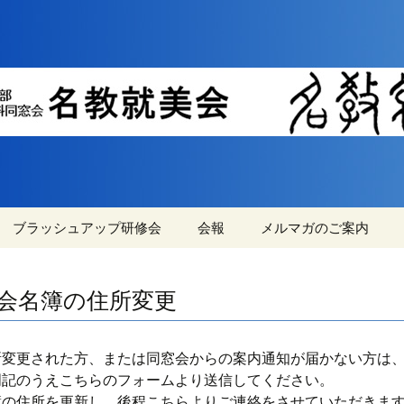
機械工学・材料系学科同窓会の情報交流と親
横浜国立大学機械
同窓会『名教就美
ブラッシュアップ研修会
会報
メルマガのご案内
就美会
ブラッシュアップ研修
過去の会報
メルマガ登録・変更・
会の参加資格の拡大
解除方法
会名簿の住所変更
第46回ブラシュアップ
研修会の申込フォーム
所変更された方、または同窓会からの案内通知が届かない方は
研修会の概略
明記のうえこちらのフォームより送信してください。
簿の住所を更新し、後程こちらよりご連絡をさせていただきま