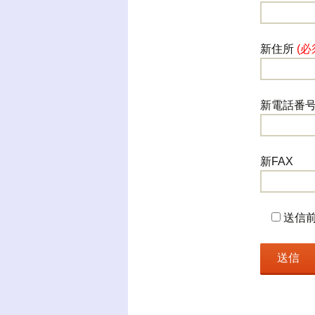
新住所
(必
新電話番
新FAX
送信