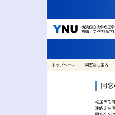
YNU 横浜国立大学
します
YNU 
系学科
コ
トップページ
同窓会ご案内
ン
テ
イベント
名教自然と名教
ン
同窓
ツ
過去のイベント
へ
移
過去のニュース
転居等住
動
連絡先を
アクセス
同窓会名