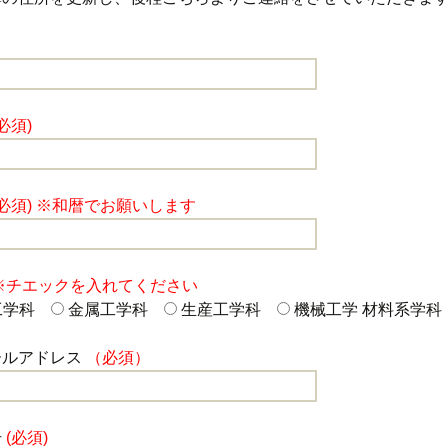
開催の経緯
過去の開催履歴
(必須)
(必須) ※和暦でお願いします
※チエックを入れてください
工学科
金属工学科
生産工学科
機械工学 材料系学科
ールアドレス
（必須）
号
(必須)