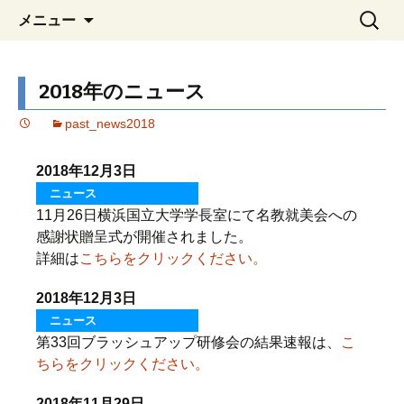
YNU 横浜国立大学機械工学・材料系学科
コ
検
YNU 横浜国立大学機械工学・
メニュー
ン
索:
同窓会の情報交流と親睦活動動の情報
材料系学科同窓会『名教就美
テ
をご案内します
会』
ン
2018年のニュース
ツ
へ
past_news2018
移
動
2018年12月3日
ニュース
11月26日横浜国立大学学長室にて名教就美会への
感謝状贈呈式が開催されました。
詳細は
こちらをクリックください。
2018年12月3日
ニュース
第33回ブラッシュアップ研修会の結果速報は、
こ
ちらをクリックください。
2018年11月29日