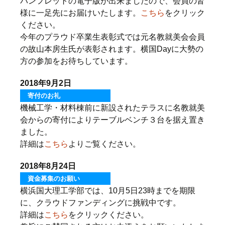
パンフレットの電子版が出来ましたので、会員の皆
様に一足先にお届けいたします。
こちら
をクリック
ください。
今年のプラウド卒業生表彰式では元名教就美会会員
の故山本房生氏が表彰されます。横国Dayに大勢の
方の参加をお待ちしています。
2018年9月2日
寄付のお礼
機械工学・材料棟前に新設されたテラスに名教就美
会からの寄付によりテーブルベンチ３台を据え置き
ました。
詳細は
こちら
よりご覧ください。
2018年8月24日
資金募集のお願い
横浜国大理工学部では、10月5日23時までを期限
に、クラウドファンディングに挑戦中です。
詳細は
こちら
をクリックください。