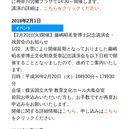
に神奈川労働プラザで14:30～開催します。
講演の詳細は、
こちらをクリックください。
2018年2月1日
イベント
【2月20日(火)開催】藤嶋昭名誉博士記念講演会・
祝賀会のお知らせ
1/22、大雪により開催延期となっておりました藤嶋
昭名誉博士文化勲章受章記念講演会を以下日程で開
催することとなりましたので、改めてご案内いたし
ます。
日時：平成30年2月20日（火）16時30分～17時30
分
会場：横浜国立大学 教育文化ホール大集会室
前回お申込みいただいた方も、お手数ですが再度お
申込みをお願いいたします。
開催に関する詳細情報は
こちら
、申し込みは
こちら
をクリックください。