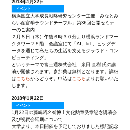
2018年1月22日
イベント
横浜国立大学成長戦略研究センター主催「みなとみ
らい産官学ラウンドテーブル」第36回公開セミナ
ーのご案内
２月８日（木）午後６時３０分より横浜ランドマー
クタワー２５階 会議室にて「AI、IoT、ビッグデ
ータを通じて私たちの生活を支えるクラウド・コン
ピューティング」
というテーマで富士通株式会社 泉田 直樹 氏の講
演が開催されます。参加費は無料となります。詳細
は
こちら
からどうぞ。申込は
こちら
よりお願いいた
します。
2018年1月22日
イベント
1月22日の藤嶋昭名誉博士文化勲章受章記念講演会
及び祝賀会延期について
大学より、本日開催を予定しておりました標記記念