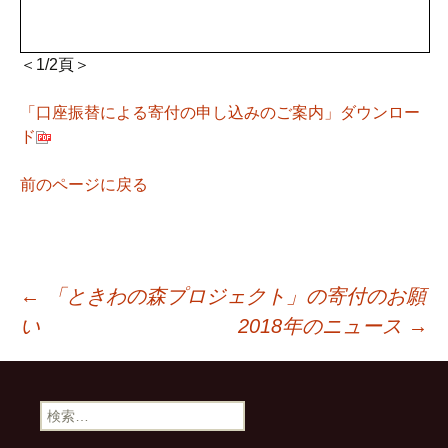
＜1/2頁＞
「口座振替による寄付の申し込みのご案内」ダウンロー
ド
前のページに戻る
←
「ときわの森プロジェクト」の寄付のお願
投
い
2018年のニュース
→
稿
ナ
ビ
検
索