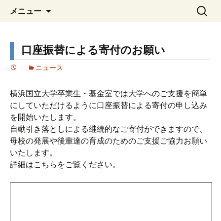
YNU 横浜国立大学機械工学・材料系学科
コ
検
YNU 横浜国立大学機械工学・
メニュー
ン
索:
同窓会の情報交流と親睦活動動の情報
材料系学科同窓会『名教就美
テ
をご案内します
会』
ン
口座振替による寄付のお願い
ツ
へ
ニュース
移
動
横浜国立大学卒業生・基金室では大学へのご支援を簡単
にしていただけるように口座振替による寄付の申し込み
を開始いたします。
自動引き落としによる継続的なご寄付ができますので、
母校の発展や後輩達の育成のためのご支援ご協力お願い
いたします。
詳細はこちらをご覧ください。