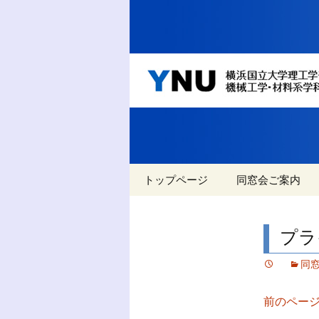
YNU 横浜国立大学
します
YNU 
系学科
コ
トップページ
同窓会ご案内
ン
テ
イベント
名教自然と名教
ン
プラ
ツ
過去のイベント
へ
同
移
過去のニュース
動
前のペー
アクセス