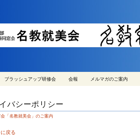
機械工学・材料系学科同窓会の情報交流と親
横浜国立大学機械
同窓会『名教就美
ブラッシュアップ研修会
会報
メルマガのご案内
就美会
ブラッシュアップ研修
過去の会報
メルマガ登録・変更・
会の参加資格の拡大
解除方法
イバシーポリシー
第46回ブラシュアップ
窓会「名教就美会」のご案内
研修会の申込フォーム
研修会の概略
ジに戻る