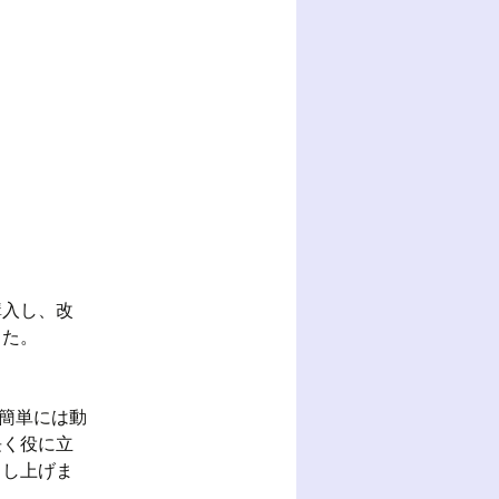
購入し、改
した。
。
め簡単には動
長く役に立
申し上げま