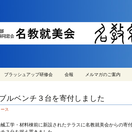
機械工学・材料系学科同窓会の情報交流と親
横浜国立大学機械
同窓会『名教就美
ブラッシュアップ研修会
会報
メルマガのご案内
就美会
ブラッシュアップ研修
過去の会報
メルマガ登録・変更・
会の参加資格の拡大
解除方法
ブルベンチ３台を寄付しました
第46回ブラシュアップ
ュース
研修会の申込フォーム
研修会の概略
機械工学・材料棟前に新設されたテラスに名教就美会からの寄
ンチ３台を据え置きました。