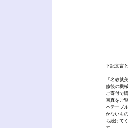
下記文言
「名教就
修後の機
ご寄付で
写真をご
本テーブル
かないも
ち続けて
す。