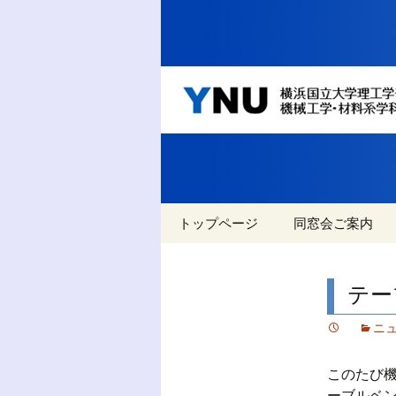
YNU 横浜国立大学
します
YNU 
系学科
コ
トップページ
同窓会ご案内
ン
テ
イベント
名教自然と名教
ン
テー
ツ
過去のイベント
へ
ニ
移
過去のニュース
動
このたび
アクセス
ーブルベ