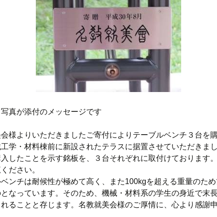
と写真が添付のメッセージです
美会様よりいただきましたご寄付によりテーブルベンチ３台を
械工学・材料棟前に新設されたテラスに据置させていただきま
購入したことを示す銘板を、３台それぞれに取付けております
覧ください。
ベンチは耐候性が極めて高く、また100kgを超える重量のた
のとなっています。そのため、機械・材料系の学生の身近で末
くれることと存じます。名教就美会様のご厚情に、心より感謝