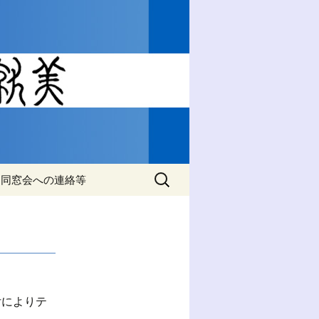
睦活動動の情報をご案内
工学・材料
会』
検
同窓会への連絡等
索:
同窓会名簿の住所変更
付によりテ