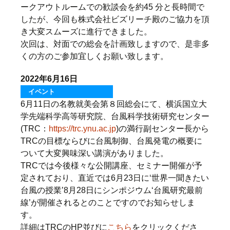
ークアウトルームでの歓談会を約45 分と長時間で
したが、今回も株式会社ビズリーチ殿のご協力を頂
き大変スムーズに進行できました。
次回は、対面での総会を計画致しますので、是非多
くの方のご参加宜しくお願い致します。
2022年6月16日
イベント
6月11日の名教就美会第８回総会にて、横浜国立大
学先端科学高等研究院、台風科学技術研究センター
(TRC：
https://trc.ynu.ac.jp
)の満行副センター長から
TRCの目標ならびに台風制御、台風発電の概要に
ついて大変興味深い講演がありました。
TRCでは今後様々な公開講座、セミナー開催が予
定されており、直近では6月23日に‘世界一聞きたい
台風の授業’8月28日にシンポジウム‘台風研究最前
線’が開催されるとのことですのでお知らせしま
す。
詳細はTRCのHP並びに
こちら
をクリックくださ