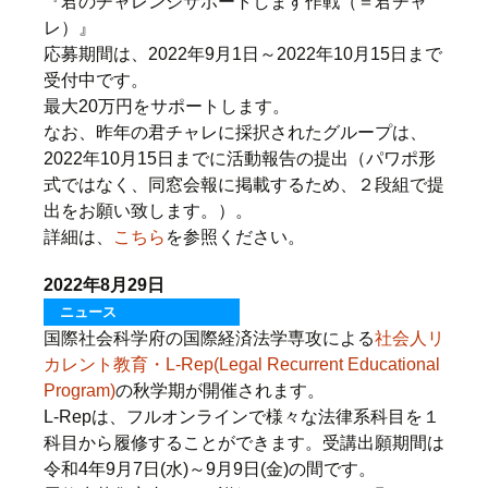
『君のチャレンジサポートします作戦（＝君チャ
レ）』
応募期間は、2022年9月1日～2022年10月15日まで
受付中です。
最大20万円をサポートします。
なお、昨年の君チャレに採択されたグループは、
2022年10月15日までに活動報告の提出（パワポ形
式ではなく、同窓会報に掲載するため、２段組で提
出をお願い致します。）。
詳細は、
こちら
を参照ください。
2022年8月29日
ニュース
国際社会科学府の国際経済法学専攻による
社会人リ
カレント教育・L-Rep(Legal Recurrent Educational
Program)
の秋学期が開催されます。
L-Repは、フルオンラインで様々な法律系科目を１
科目から履修することができます。受講出願期間は
令和4年9月7日(水)～9月9日(金)の間です。