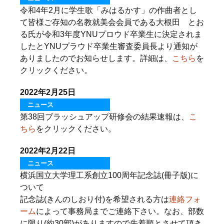
令和4年2月に学生歌「みはるかす」の作曲者とし
て皆様ご存知の名教就美会会員である大根田 とお
る氏が令和3年度YNUプロウド卒業生に決定されま
したとYNUプラウド卒業生審査委員長より通知が
ありましたのでお知らせします。詳細は、
こちら
を
クリックください。
2022年2月25日
ニュース
第38回ブラッシュアップ研修会の結果速報は、
こ
ちら
をクリックください。
2022年2月22日
ニュース
横浜国立大学理工系創立100周年記念誌(冊子版)に
ついて
記念誌(きんのしおり付)を希望される方は
連絡フォ
ーム
によって事務局までご連絡下さい。なお、部数
に限り(約30部)がありますので先着順とさせて頂き