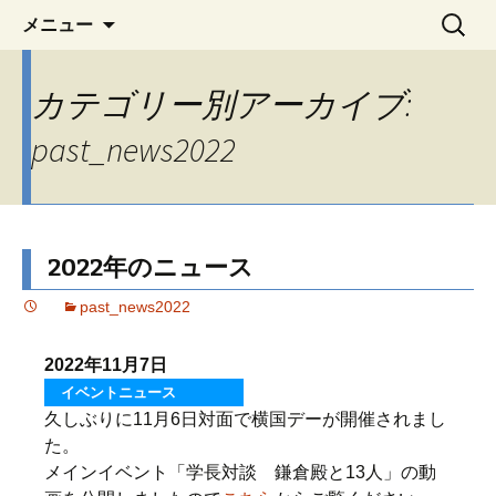
YNU 横浜国立大学機械工学・材料系学科
コ
検
YNU 横浜国立大学機械工学・
メニュー
ン
索:
同窓会の情報交流と親睦活動動の情報
材料系学科同窓会『名教就美
テ
をご案内します
会』
カテゴリー別アーカイブ:
ン
ツ
past_news2022
へ
移
動
2022年のニュース
past_news2022
2022年11月7日
イベントニュース
久しぶりに11月6日対面で横国デーが開催されまし
た。
メインイベント「学長対談 鎌倉殿と13人」の動