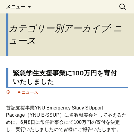
YNU 横浜国立大学機械工学・材料系学科
コ
検
YNU 横浜国立大学機械工学・
メニュー
ン
索:
同窓会の情報交流と親睦活動動の情報
材料系学科同窓会『名教就美
テ
をご案内します
会』
カテゴリー別アーカイブ: ニ
ン
ツ
ュース
へ
移
動
緊急学生支援事業に100万円を寄付
いたしました
ニュース
首記支援事業YNU Emergency Study SUpport
Package（YNU E-SSUP）に名教就美会として応えるた
めに、6月8日に常任幹事会にて100万円の寄付を決定
し、実行いたしましたので皆様にご報告いたします。